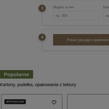
Długość w mm
Sze
3
4
Pokaż pasujące opakowan
Popularne
Kartony, pudełka, opakowania z tektury
WYSYŁKA 24H
WYSYŁKA 24H
Do ulubionych