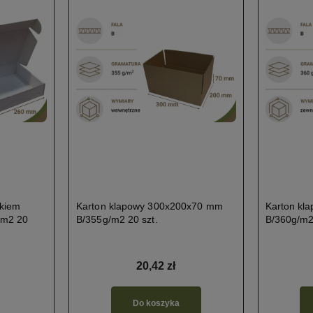
ukiem
Karton klapowy 300x200x70 mm
Karton kl
/m2 20
B/355g/m2 20 szt.
B/360g/m2
20,42 zł
Do koszyka