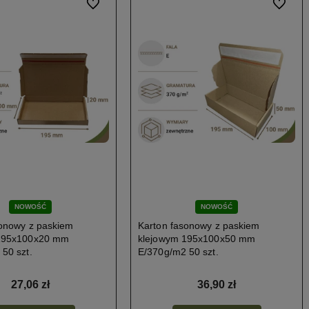
Do ulubionych
Do ulubi
NOWOŚĆ
NOWOŚĆ
sonowy z paskiem
Karton fasonowy z paskiem
195x100x20 mm
klejowym 195x100x50 mm
50 szt.
E/370g/m2 50 szt.
27,06 zł
36,90 zł