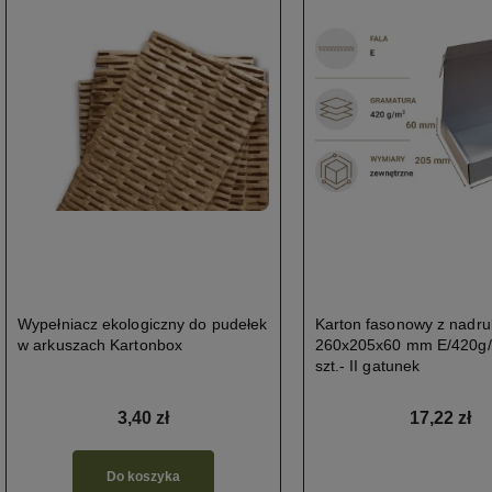
Wypełniacz ekologiczny do pudełek
Karton fasonowy z nadr
w arkuszach Kartonbox
260x205x60 mm E/420g
szt.- II gatunek
3,40 zł
17,22 zł
Do koszyka