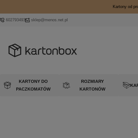
Kartony od pr
602793493
sklep@menos.net.pl
KARTONY DO
ROZMIARY
KA
PACZKOMATÓW
KARTONÓW