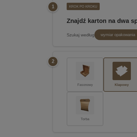
1
KROK PO KROKU
Znajdź karton na dwa s
Szukaj według
wymiar opakowania
2
Fasonowy
Klapowy
Torba