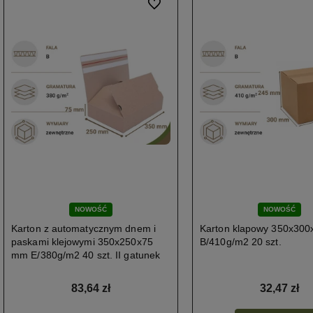
Do ulubionych
NOWOŚĆ
NOWOŚĆ
Karton z automatycznym dnem i
Karton klapowy 350x30
paskami klejowymi 350x250x75
B/410g/m2 20 szt.
mm E/380g/m2 40 szt. II gatunek
83,64 zł
32,47 zł