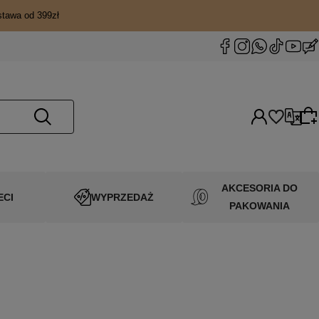
stawa od 399zł
Wybierz język
AKCESORIA DO
ECI
WYPRZEDAŻ
PAKOWANIA
Wybierz coś dla siebie z naszej aktualnej oferty
lub zaloguj się, aby przywrócić dodane produkty
Wybierz walutę
do listy z poprzedniej sesji.