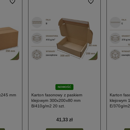
Do ulubionych
Do ulubionych
NOWOŚĆ
0x245 mm
Karton fasonowy z paskiem
Karton fa
klejowym 300x200x80 mm
klejowym 
B/410g/m2 20 szt.
E/370g/m2 
41,33 zł