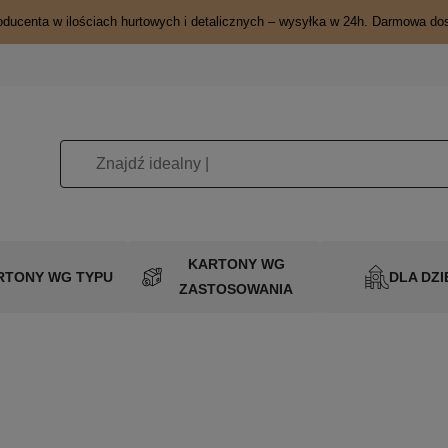
oducenta w ilościach hurtowych i detalicznych – wysyłka w 24h. Darmowa do
KARTONY WG
RTONY WG TYPU
DLA DZI
ZASTOSOWANIA