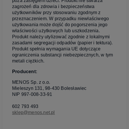
poza zasięgiem dzieci. Produkt nie stwarza
zagrożeń dla zdrowia i bezpieczeństwa
użytkowników przy stosowaniu zgodnym z
przeznaczeniem. W przypadku niewłaściwego
użytkowania może dojść do pogorszenia jego
właściwości użytkowych lub uszkodzenia.
Produkt należy utylizować zgodnie z lokalnymi
zasadami segregacji odpadów (papier i tektura).
Produkt spełnia wymagania UE dotyczące
ograniczenia substancji niebezpiecznych, w tym
metali ciężkich.
Producent:
MENOS Sp. z o.o.
Mieleszyn 131, 98-430 Bolesławiec
NIP 997-008-33-91
602 793 493
sklep@menos.net.pl