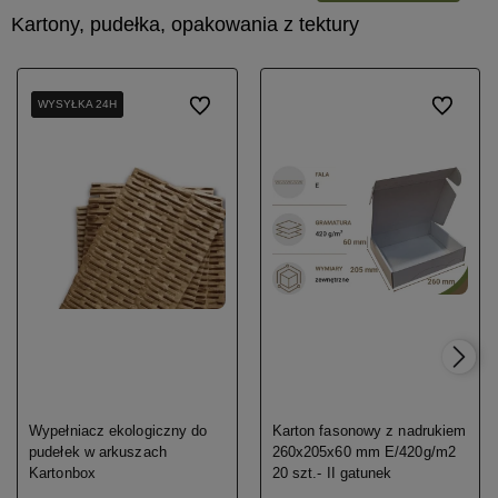
Kartony, pudełka, opakowania z tektury
WYSYŁKA 24H
WYSYŁKA 24H
WYSYŁKA 24H
Do ulubionych
Do ulubio
Wypełniacz ekologiczny do
Karton fasonowy z nadrukiem
pudełek w arkuszach
260x205x60 mm E/420g/m2
Kartonbox
20 szt.- II gatunek