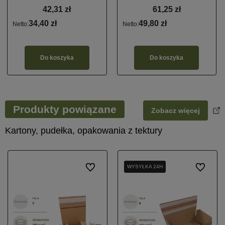
42,31 zł
61,25 zł
34,40 zł
49,80 zł
Netto:
Netto:
Do koszyka
Do koszyka
Produkty powiązane
Zobacz więcej
Kartony, pudełka, opakowania z tektury
Do ulubionych
WYSYŁKA 24H
WYSYŁKA 24H
Do ulubio