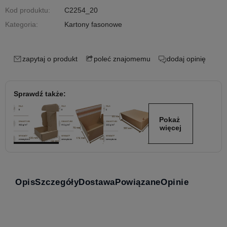
Kod produktu:
C2254_20
Kategoria:
Kartony fasonowe
zapytaj o produkt
poleć znajomemu
dodaj opinię
Sprawdź także:
Pokaż 
więcej
Opis
Szczegóły
Dostawa
Powiązane
Opinie