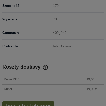
Szerokość
170
Wysokość
70
Gramatura
400g/m2
Rodzaj fali
fala B szara
Koszty dostawy
Cena nie zawiera ewentualnych kosztów płatności
Kurier DPD
19,00 zł
Kurier
19,00 zł
Inne z tej kategorii