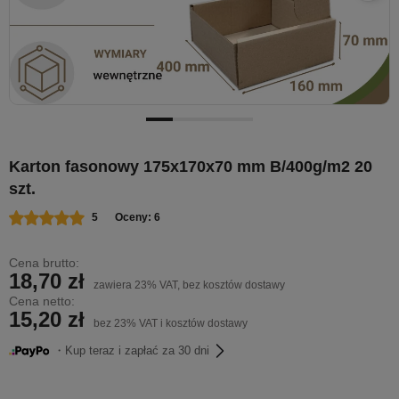
Karton fasonowy 175x170x70 mm B/400g/m2 20
szt.
5
Oceny: 6
Cena brutto:
18,70 zł
zawiera 23% VAT, bez kosztów dostawy
Cena netto:
15,20 zł
bez 23% VAT i kosztów dostawy
・Kup teraz i zapłać za 30 dni