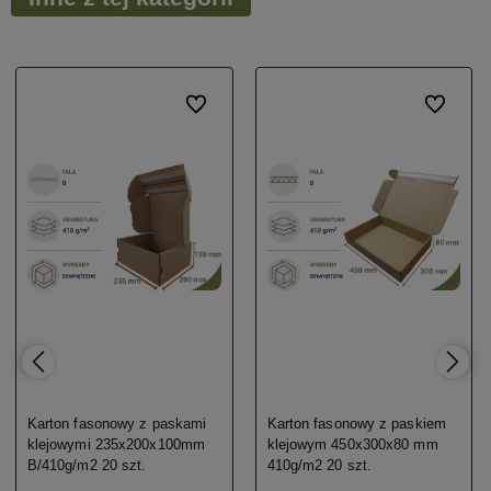
onych
onych
Do ulubionych
Do ulubionych
Do ulubio
Do ulubio
Karton fasonowy z paskami
Karton fasonowy z paskiem
klejowymi 235x200x100mm
klejowym 450x300x80 mm
B/410g/m2 20 szt.
410g/m2 20 szt.