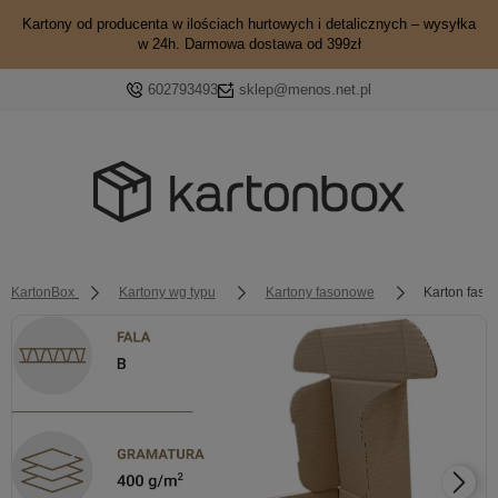
Kartony od producenta w ilościach hurtowych i detalicznych – wysyłka
w 24h. Darmowa dostawa od 399zł
602793493
sklep@menos.net.pl
KartonBox
Kartony wg typu
Kartony fasonowe
Karton fas