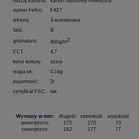
rodzaj kartonu:
karton fasonowy nieklejony
numer Fefco:
F427
tektura:
3-warstwowa
fala:
B
2
gramatura:
400g/m
ECT
4,7
kolor tektury:
szary
waga ok:
0,1kg
pojemność:
2l
certyfikat FSC:
tak
Wymiary w mm:
długość
szerokość
wysokość
wewnętrzne:
175
170
70
zewnętrzne:
182
177
77