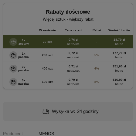
Rabaty ilościowe
Więcej sztuk - większy rabat
W zestawie
Cena za szt.
Rabat
Wartość brutto
0,76 zł
18,70 zł
1x
20 szt.
-
zestaw
netto/szt.
brutto
0,72 zł
177,70 zł
1x
200 szt.
5%
paczka
netto/szt.
brutto
0,71 zł
351,60 zł
2x
400 szt.
6%
paczka
netto/szt.
brutto
0,70 zł
516,00 zł
3x
600 szt.
8%
paczka
netto/szt.
brutto
Wysyłka w:
24 godziny
Producent:
MENOS