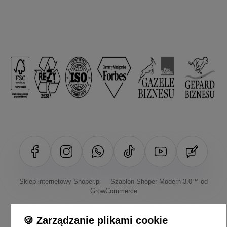
Sklep internetowy Shoper.pl
Szablon Shoper Modern 3.0™
od
GrowCommerce
🍪 Zarządzanie plikami cookie