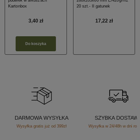
pudełek w arkuszach
260x205x60 mm E/420g/m2
Kartonbox
20 szt.- II gatunek
3,40 zł
17,22 zł
Do koszyka
DARMOWA WYSYŁKA
SZYBKA DOSTAW
Wysyłka gratis już od 399zł
Wysyłka w 24/48h w dni rob