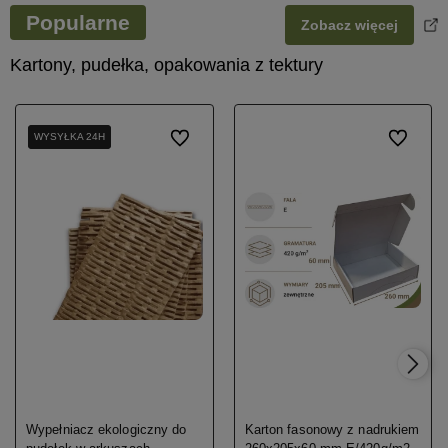
Popularne
Zobacz więcej
Kartony, pudełka, opakowania z tektury
WYSYŁKA 24H
WYSYŁKA 24H
Do ulubionych
Do ulubio
Wypełniacz ekologiczny do
Karton fasonowy z nadrukiem