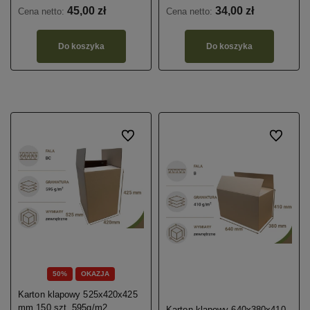
45,00 zł
34,00 zł
Cena netto:
Cena netto:
Do koszyka
Do koszyka
Do ulubionych
Do ulubio
50%
OKAZJA
Karton klapowy 525x420x425
mm 150 szt. 595g/m2
Karton klapowy 640x380x410