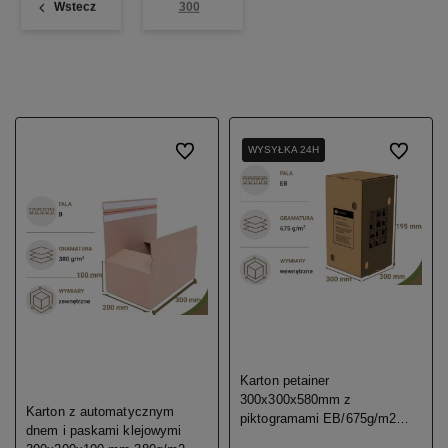
Wstecz
300
Do ulubionych
WYSYŁKA 24H
WYSYŁKA 24H
Do ulubio
Karton petainer
300x300x580mm z
Karton z automatycznym
piktogramami EB/675g/m2
dnem i paskami klejowymi
15szt.