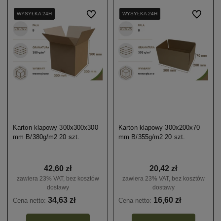
WYSYŁKA 24H
WYSYŁKA 24H
WYSYŁKA 24H
Do ulubionych
WYSYŁKA 24H
WYSYŁKA 24H
WYSYŁKA 24H
Do ulubio
Karton klapowy 300x300x300
Karton klapowy 300x200x70
mm B/380g/m2 20 szt.
mm B/355g/m2 20 szt.
42,60 zł
20,42 zł
zawiera 23% VAT, bez kosztów
zawiera 23% VAT, bez kosztów
dostawy
dostawy
34,63 zł
16,60 zł
Cena netto:
Cena netto: