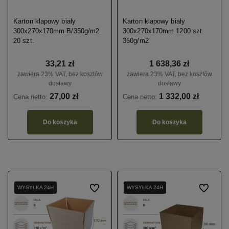
Karton klapowy biały
Karton klapowy biały
300x270x170mm B/350g/m2
300x270x170mm 1200 szt.
20 szt.
350g/m2
33,21 zł
1 638,36 zł
zawiera 23% VAT, bez kosztów
zawiera 23% VAT, bez kosztów
dostawy
dostawy
27,00 zł
1 332,00 zł
Cena netto:
Cena netto:
Do koszyka
Do koszyka
WYSYŁKA 24H
WYSYŁKA 24H
WYSYŁKA 24H
Do ulubionych
WYSYŁKA 24H
WYSYŁKA 24H
WYSYŁKA 24H
Do ulubio