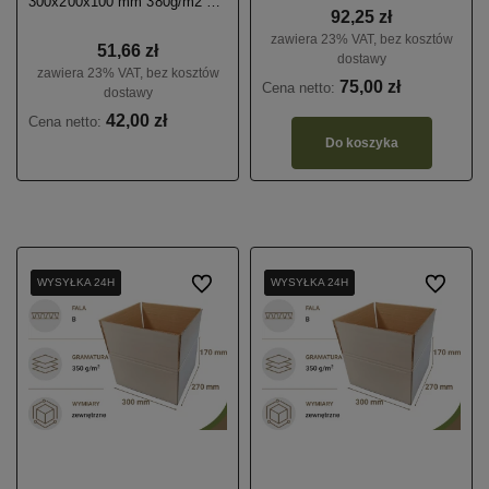
300x200x100 mm 380g/m2 20
92,25 zł
szt.
zawiera 23% VAT, bez kosztów
51,66 zł
dostawy
zawiera 23% VAT, bez kosztów
75,00 zł
Cena netto:
dostawy
42,00 zł
Cena netto:
Do koszyka
WYSYŁKA 24H
WYSYŁKA 24H
WYSYŁKA 24H
Do ulubionych
WYSYŁKA 24H
WYSYŁKA 24H
WYSYŁKA 24H
Do ulubio