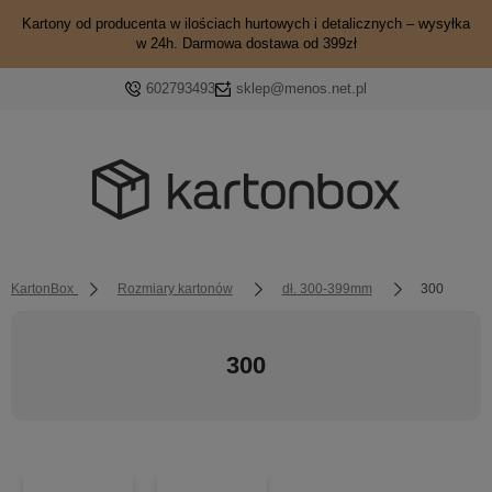
Kartony od producenta w ilościach hurtowych i detalicznych – wysyłka
w 24h. Darmowa dostawa od 399zł
602793493
sklep@menos.net.pl
KartonBox
Rozmiary kartonów
dł. 300-399mm
300
300