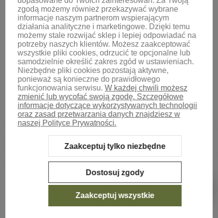
dopasowane do Twoich zainteresowań.
Za Twoją
zgodą możemy również przekazywać wybrane
informacje naszym partnerom wspierającym
działania analityczne i marketingowe. Dzięki temu
możemy stale rozwijać sklep i lepiej odpowiadać na
potrzeby naszych klientów.
Możesz zaakceptować
wszystkie pliki cookies, odrzucić te opcjonalne lub
samodzielnie określić zakres zgód w ustawieniach.
Niezbędne pliki cookies pozostają aktywne,
ponieważ są konieczne do prawidłowego
funkcjonowania serwisu.
W każdej chwili możesz
zmienić lub wycofać swoją zgodę. Szczegółowe
informacje dotyczące wykorzystywanych technologii
oraz zasad przetwarzania danych znajdziesz w
naszej Polityce Prywatności.
Zaakceptuj tylko niezbędne
Sklep internetowy Shoper.pl
Szablon Shoper Modern 3.0™
od
GrowCommerce
Dostosuj zgody
Pokaż filtry
Zaakceptuj wszystkie