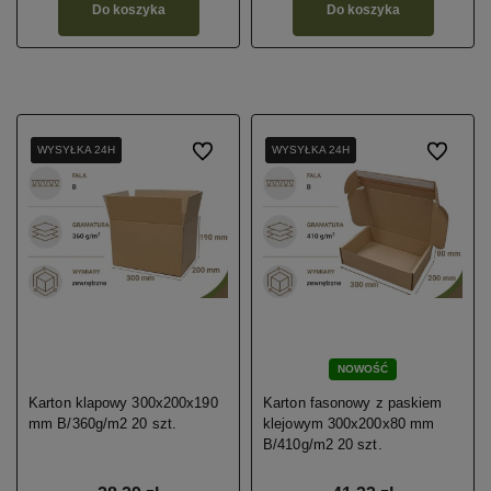
Do koszyka
Do koszyka
WYSYŁKA 24H
WYSYŁKA 24H
WYSYŁKA 24H
Do ulubionych
WYSYŁKA 24H
WYSYŁKA 24H
Do ulubio
NOWOŚĆ
Karton klapowy 300x200x190
Karton fasonowy z paskiem
mm B/360g/m2 20 szt.
klejowym 300x200x80 mm
B/410g/m2 20 szt.