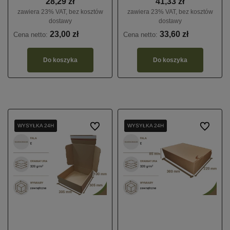
28,29 zł
41,33 zł
zawiera 23% VAT, bez kosztów
zawiera 23% VAT, bez kosztów
dostawy
dostawy
23,00 zł
33,60 zł
Cena netto:
Cena netto:
Do koszyka
Do koszyka
WYSYŁKA 24H
WYSYŁKA 24H
WYSYŁKA 24H
Do ulubionych
WYSYŁKA 24H
WYSYŁKA 24H
WYSYŁKA 24H
Do ulubio