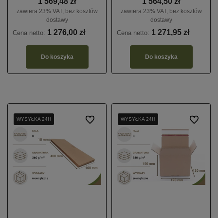
1 569,48 zł
1 564,50 zł
zawiera 23% VAT, bez kosztów
zawiera 23% VAT, bez kosztów
dostawy
dostawy
1 276,00 zł
1 271,95 zł
Cena netto:
Cena netto:
Do koszyka
Do koszyka
WYSYŁKA 24H
WYSYŁKA 24H
WYSYŁKA 24H
Do ulubionych
WYSYŁKA 24H
WYSYŁKA 24H
WYSYŁKA 24H
Do ulubio