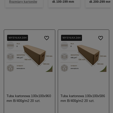
Rozmiary kartonów
dł. 100-199 mm
dł. 200-299 mm
WYSYŁKA 24H
WYSYŁKA 24H
WYSYŁKA 24H
Do ulubionych
WYSYŁKA 24H
WYSYŁKA 24H
WYSYŁKA 24H
Do ulubio
Tuba kartonowa 100x100x960
Tuba kartonowa 100x100x586
mm B/400g/m2 20 szt.
mm B/400g/m2 20 szt.