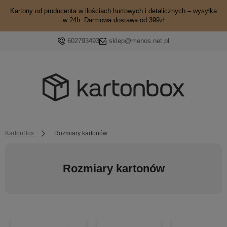
Kartony od producenta w ilościach hurtowych i detalicznych – wysyłka
w 24h. Darmowa dostawa od 399zł
602793493
sklep@menos.net.pl
KartonBox
Rozmiary kartonów
Rozmiary kartonów