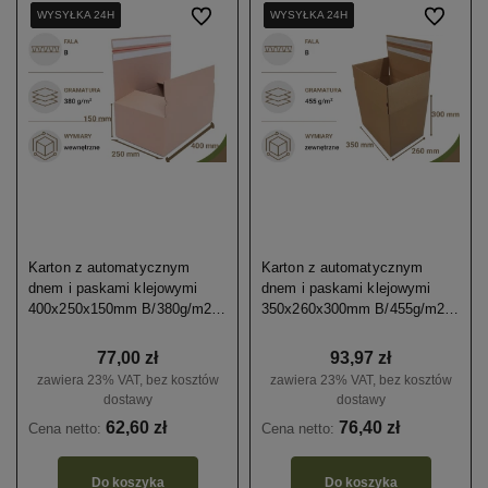
WYSYŁKA 24H
WYSYŁKA 24H
WYSYŁKA 24H
WYSYŁKA 24H
Do ulubionych
WYSYŁKA 24H
WYSYŁKA 24H
WYSYŁKA 24H
WYSYŁKA 24H
Do ulubio
Karton z automatycznym
Karton z automatycznym
dnem i paskami klejowymi
dnem i paskami klejowymi
400x250x150mm B/380g/m2
350x260x300mm B/455g/m2
20szt.
20szt.
77,00 zł
93,97 zł
zawiera 23% VAT, bez kosztów
zawiera 23% VAT, bez kosztów
dostawy
dostawy
62,60 zł
76,40 zł
Cena netto:
Cena netto:
Do koszyka
Do koszyka