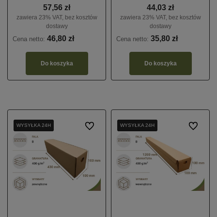
57,56 zł
44,03 zł
zawiera 23% VAT, bez kosztów
zawiera 23% VAT, bez kosztów
dostawy
dostawy
46,80 zł
35,80 zł
Cena netto:
Cena netto:
Do koszyka
Do koszyka
WYSYŁKA 24H
WYSYŁKA 24H
WYSYŁKA 24H
Do ulubionych
WYSYŁKA 24H
WYSYŁKA 24H
WYSYŁKA 24H
Do ulubio