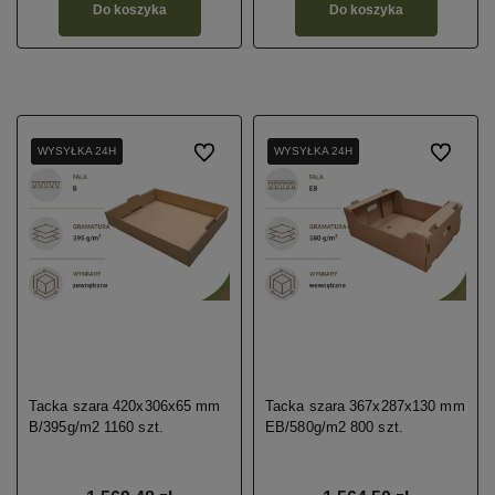
Do koszyka
Do koszyka
WYSYŁKA 24H
WYSYŁKA 24H
WYSYŁKA 24H
Do ulubionych
WYSYŁKA 24H
WYSYŁKA 24H
WYSYŁKA 24H
Do ulubio
Tacka szara 420x306x65 mm
Tacka szara 367x287x130 mm
B/395g/m2 1160 szt.
EB/580g/m2 800 szt.