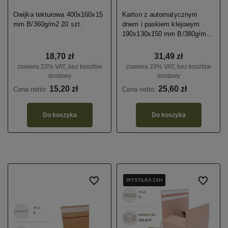
Owijka tekturowa 400x160x15
Karton z automatycznym
mm B/360g/m2 20 szt.
dnem i paskiem klejowym
190x130x150 mm B/380g/m2
20 szt.
18,70 zł
31,49 zł
zawiera 23% VAT, bez kosztów
zawiera 23% VAT, bez kosztów
dostawy
dostawy
15,20 zł
25,60 zł
Cena netto:
Cena netto:
Do koszyka
Do koszyka
Do ulubionych
WYSYŁKA 24H
WYSYŁKA 24H
WYSYŁKA 24H
WYSYŁKA 24H
Do ulubio