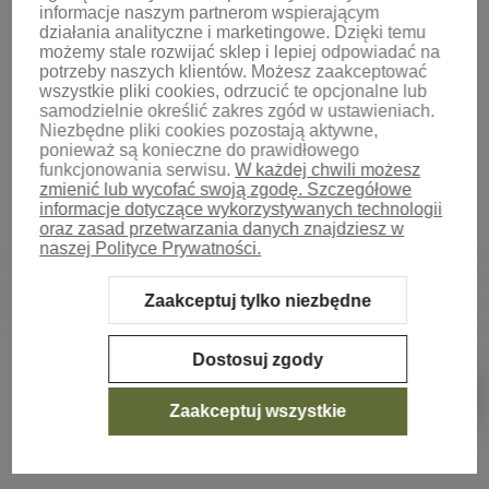
informacje naszym partnerom wspierającym
działania analityczne i marketingowe. Dzięki temu
możemy stale rozwijać sklep i lepiej odpowiadać na
potrzeby naszych klientów.
Możesz zaakceptować
wszystkie pliki cookies, odrzucić te opcjonalne lub
samodzielnie określić zakres zgód w ustawieniach.
Niezbędne pliki cookies pozostają aktywne,
ponieważ są konieczne do prawidłowego
funkcjonowania serwisu.
W każdej chwili możesz
zmienić lub wycofać swoją zgodę. Szczegółowe
informacje dotyczące wykorzystywanych technologii
oraz zasad przetwarzania danych znajdziesz w
naszej Polityce Prywatności.
Zaakceptuj tylko niezbędne
Sklep internetowy Shoper.pl
Szablon Shoper Modern 3.0™
od
GrowCommerce
Dostosuj zgody
Pokaż filtry
Zaakceptuj wszystkie