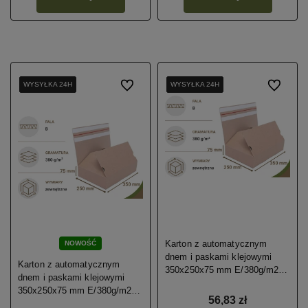
WYSYŁKA 24H
WYSYŁKA 24H
WYSYŁKA 24H
WYSYŁKA 24H
Do ulubionych
WYSYŁKA 24H
WYSYŁKA 24H
WYSYŁKA 24H
WYSYŁKA 24H
Do ulubio
Karton z automatycznym
NOWOŚĆ
dnem i paskami klejowymi
Karton z automatycznym
350x250x75 mm E/380g/m2
dnem i paskami klejowymi
20 szt.
350x250x75 mm E/380g/m2
56,83 zł
40 szt. II gatunek