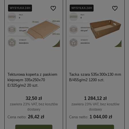
WYSYŁKA 24H
WYSYŁKA 24H
WYSYŁKA 24H
Do ulubionych
WYSYŁKA 24H
WYSYŁKA 24H
Do ulubio
Tekturowa koperta z paskiem
Tacka szara 535x300x130 mm
klejowym 335x250x70
B/455g/m2 1200 szt.
E/325g/m2 20 szt.
32,50 zł
1 284,12 zł
zawiera 23% VAT, bez kosztów
zawiera 23% VAT, bez kosztów
dostawy
dostawy
26,42 zł
1 044,00 zł
Cena netto:
Cena netto: