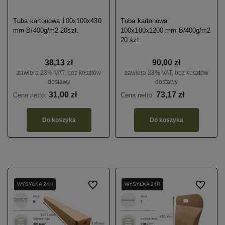
Tuba kartonowa 100x100x430
Tuba kartonowa
mm B/400g/m2 20szt.
100x100x1200 mm B/400g/m2
20 szt.
38,13 zł
90,00 zł
zawiera 23% VAT, bez kosztów
zawiera 23% VAT, bez kosztów
dostawy
dostawy
31,00 zł
73,17 zł
Cena netto:
Cena netto:
Do koszyka
Do koszyka
WYSYŁKA 24H
WYSYŁKA 24H
Do ulubionych
WYSYŁKA 24H
WYSYŁKA 24H
WYSYŁKA 24H
Do ulubio