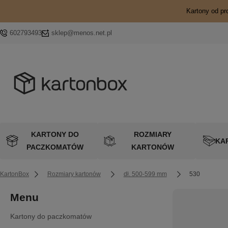
Kartony od pr
602793493
sklep@menos.net.pl
KARTONY DO
ROZMIARY
KA
PACZKOMATÓW
KARTONÓW
KartonBox
Rozmiary kartonów
dł. 500-599 mm
530
Menu
Kartony do paczkomatów