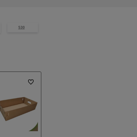
530
Do ulubionych