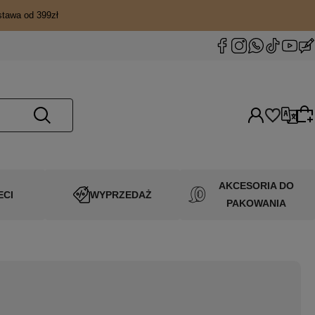
stawa od 399zł
Wybierz język
AKCESORIA DO
ECI
WYPRZEDAŻ
PAKOWANIA
Wybierz coś dla siebie z naszej aktualnej oferty
lub zaloguj się, aby przywrócić dodane produkty
Wybierz walutę
do listy z poprzedniej sesji.