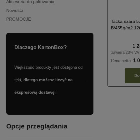
Akcesoria do pakowania
Nowości
PROMOCJE
Tacka szara 
B/455g/m2 120
1 2
Dlaczego KartonBox?
zawiera 23% VAT
1 0
Cena netto:
Większość produkty jest dostępna od
Skorzystaj z darmowej dos
Do
ręki,
dlatego możesz liczyć na
już od
399 zł!
 kraju.
ekspresową dostawę!
Opcje przeglądania