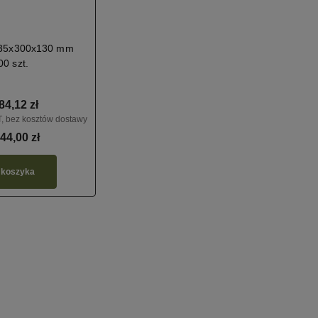
535x300x130 mm
0 szt.
84,12 zł
, bez kosztów dostawy
44,00 zł
tawy
Wybierając nasze kartony,
Większość produkty jest dos
 koszyka
wspierasz polską firmę
ręki,
dlatego możesz liczyć
i zapewniasz miejsca pracy w kraju.
ekspresową dostawę!