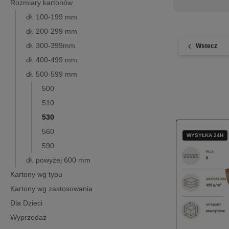
Rozmiary kartonów
dł. 100-199 mm
dł. 200-299 mm
dł. 300-399mm
Wstecz
dł. 400-499 mm
dł. 500-599 mm
500
510
530
560
WYSYŁKA 24H
WYSYŁKA 24H
590
dł. powyżej 600 mm
Kartony wg typu
Kartony wg zastosowania
Dla Dzieci
Wyprzedaż