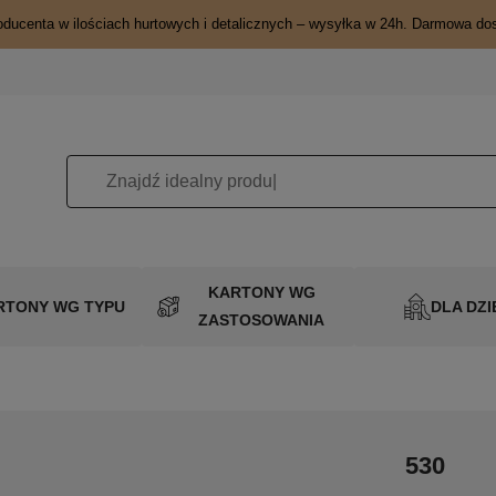
oducenta w ilościach hurtowych i detalicznych – wysyłka w 24h. Darmowa do
KARTONY WG
RTONY WG TYPU
DLA DZI
ZASTOSOWANIA
530