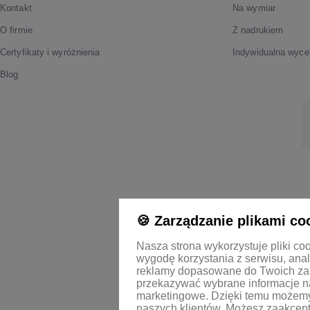
Kontakt
Na wymiar
O firmie
Z nadrukiem
Certyfikaty i wyróżnienia
Indywidualna wyce
Blog
🍪 Zarządzanie plikami co
Nasza strona wykorzystuje pliki co
wygodę korzystania z serwisu, anal
reklamy dopasowane do Twoich za
przekazywać wybrane informacje na
marketingowe. Dzięki temu możemy 
naszych klientów.
Możesz zaakcepto