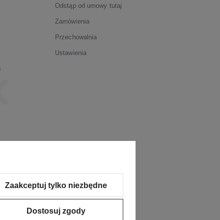
Odstąp od umowy tutaj
Zamówienia
Przechowalnia
Ustawienia
s
Zaakceptuj tylko niezbędne
Dostosuj zgody