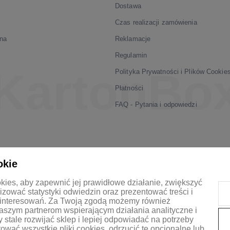
Dostawa
Czas realizacji zamówienia
na
Reklamacje
Regulamin
Polityka Prywatności i Plików Cookie
Płatności
FAQ - Pytania i odpowiedzi
okie
okies, aby zapewnić jej prawidłowe działanie, zwiększyć
izować statystyki odwiedzin oraz prezentować treści i
interesowań.
Za Twoją zgodą możemy również
szym partnerom wspierającym działania analityczne i
stale rozwijać sklep i lepiej odpowiadać na potrzeby
wać wszystkie pliki cookies, odrzucić te opcjonalne lub