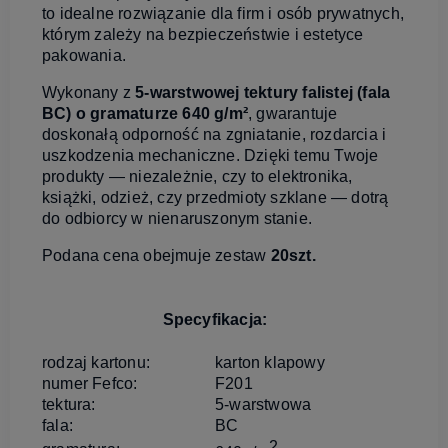
to idealne rozwiązanie dla firm i osób prywatnych,
którym zależy na bezpieczeństwie i estetyce
pakowania.
Wykonany z
5-warstwowej tektury falistej (fala
BC) o gramaturze 640 g/m²
, gwarantuje
doskonałą odporność na zgniatanie, rozdarcia i
uszkodzenia mechaniczne. Dzięki temu Twoje
produkty — niezależnie, czy to elektronika,
książki, odzież, czy przedmioty szklane — dotrą
do odbiorcy w nienaruszonym stanie.
Podana cena obejmuje zestaw
20szt.
Specyfikacja:
rodzaj kartonu:
karton klapowy
numer Fefco:
F201
tektura:
5-warstwowa
fala:
BC
2