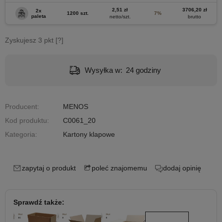
2,51 zł
3706,20 zł
2x
1200 szt.
7%
paleta
netto/szt.
brutto
Zyskujesz
3
pkt [
?
]
Wysyłka w:
24 godziny
Producent:
MENOS
Kod produktu:
C0061_20
Kategoria:
Kartony klapowe
zapytaj o produkt
poleć znajomemu
dodaj opinię
Sprawdź także: