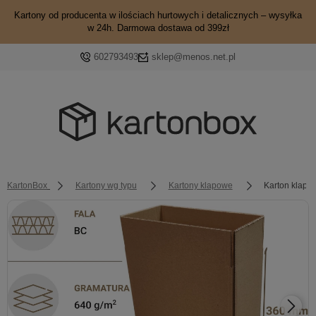
Kartony od producenta w ilościach hurtowych i detalicznych – wysyłka
w 24h. Darmowa dostawa od 399zł
602793493
sklep@menos.net.pl
KartonBox
Kartony wg typu
Kartony klapowe
Karton klapo