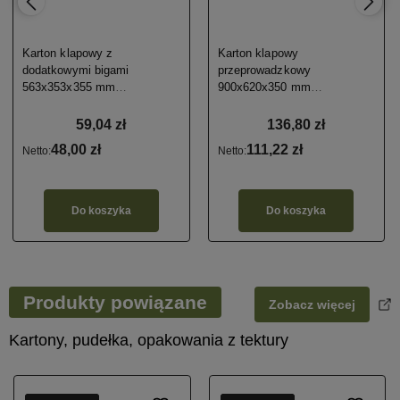
Karton klapowy z
Karton klapowy
dodatkowymi bigami
przeprowadzkowy
563x353x355 mm
900x620x350 mm
BC/690g/m2 10 szt.
BC/690g/m2 10 szt.
59,04 zł
136,80 zł
48,00 zł
111,22 zł
Netto:
Netto:
Do koszyka
Do koszyka
Produkty powiązane
Zobacz więcej
Kartony, pudełka, opakowania z tektury