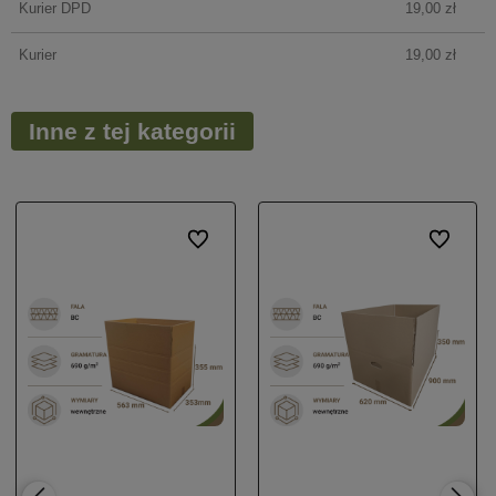
Kurier DPD
19,00 zł
Kurier
19,00 zł
Inne z tej kategorii
onych
onych
Do ulubionych
Do ulubionych
Do ulubio
Do ulubio