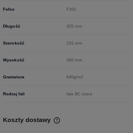
Fefco
F201
Długość
325 mm
Szerokość
215 mm
Wysokość
360 mm
Gramatura
640g/m2
Rodzaj fali
fala BC szara
Koszty dostawy
Cena nie zawiera ewentualnych kosztów płatności