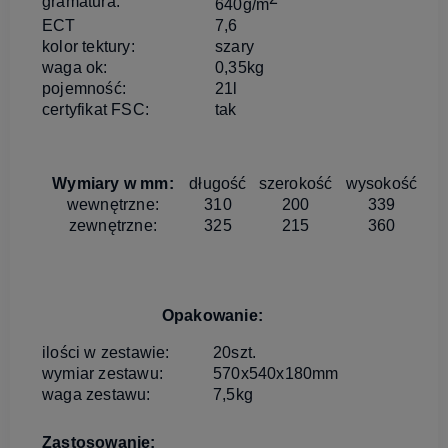
gramatura:
640g/m
ECT
7,6
kolor tektury:
szary
waga ok:
0,35kg
pojemność:
21l
certyfikat FSC:
tak
Wymiary w mm:
długość
szerokość
wysokość
wewnętrzne:
310
200
339
zewnętrzne:
325
215
360
Opakowanie:
ilości w zestawie:
20szt.
wymiar zestawu:
570x540x180mm
waga zestawu:
7,5kg
Zastosowanie: