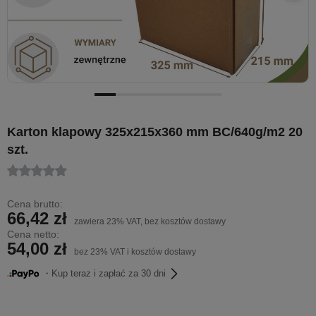
Karton klapowy 325x215x360 mm BC/640g/m2 20
szt.
Cena brutto:
66,42 zł
zawiera 23% VAT, bez kosztów dostawy
Cena netto:
54,00 zł
bez 23% VAT i kosztów dostawy
・Kup teraz i zapłać za 30 dni