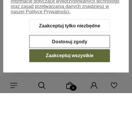
informacje dotyczące wykorzystywanych technologii
oraz zasad przetwarzania danych znajdziesz w
naszej Polityce Prywatności.
Zaakceptuj tylko niezbędne
Dostosuj zgody
Zaakceptuj wszystkie
Sklep internetowy Shoper.pl
Szablon Shoper Modern 3.0™
od
GrowCommerce
Wybierz coś dla siebie z naszej aktualnej oferty lub zaloguj się,
aby przywrócić dodane produkty do listy z poprzedniej sesji.