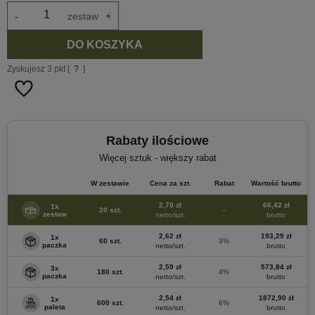
-
zestaw
+
DO KOSZYKA
Zyskujesz
3
pkt [
?
]
Rabaty ilościowe
Więcej sztuk - większy rabat
W zestawie
Cena za szt.
Rabat
Wartość brutto
2,70 zł
66,42 zł
1x
20 szt.
-
zestaw
netto/szt.
brutto
2,62 zł
193,29 zł
1x
60 szt.
3%
paczka
netto/szt.
brutto
2,59 zł
573,84 zł
3x
180 szt.
4%
paczka
netto/szt.
brutto
2,54 zł
1872,90 zł
1x
600 szt.
6%
paleta
netto/szt.
brutto