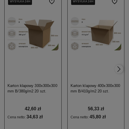
WYSYŁKA 24H
WYSYŁKA 24H
WYSYŁKA 24H
Do ulubionych
WYSYŁKA 24H
WYSYŁKA 24H
WYSYŁKA 24H
Do ulubio
Karton klapowy 300x300x300
Karton klapowy 400x300x300
mm B/380g/m2 20 szt.
mm B/410g/m2 20 szt.
42,60 zł
56,33 zł
34,63 zł
45,80 zł
Cena netto:
Cena netto: