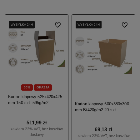
WYSYŁKA 24H
WYSYŁKA 24H
WYSYŁKA 24H
Do ulubionych
WYSYŁKA 24H
WYSYŁKA 24H
WYSYŁKA 24H
WYSYŁKA 24H
Do ulubio
50%
OKAZJA
Karton klapowy 525x420x425
mm 150 szt. 595g/m2
Karton klapowy 500x380x300
mm B/420g/m2 20 szt.
511,99 zł
zawiera 23% VAT, bez kosztów
69,13 zł
dostawy
zawiera 23% VAT, bez kosztów