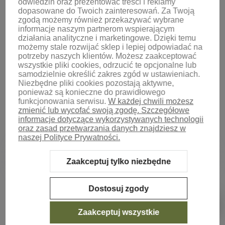
odwiedzin oraz prezentować treści i reklamy
dopasowane do Twoich zainteresowań.
Za Twoją
zgodą możemy również przekazywać wybrane
informacje naszym partnerom wspierającym
działania analityczne i marketingowe. Dzięki temu
możemy stale rozwijać sklep i lepiej odpowiadać na
potrzeby naszych klientów.
Możesz zaakceptować
wszystkie pliki cookies, odrzucić te opcjonalne lub
samodzielnie określić zakres zgód w ustawieniach.
Niezbędne pliki cookies pozostają aktywne,
ponieważ są konieczne do prawidłowego
funkcjonowania serwisu.
W każdej chwili możesz
zmienić lub wycofać swoją zgodę. Szczegółowe
informacje dotyczące wykorzystywanych technologii
oraz zasad przetwarzania danych znajdziesz w
naszej Polityce Prywatności.
Zaakceptuj tylko niezbędne
Sklep internetowy Shoper.pl
Szablon Shoper Modern 3.0™
od
GrowCommerce
Dostosuj zgody
Pokaż filtry
Zaakceptuj wszystkie