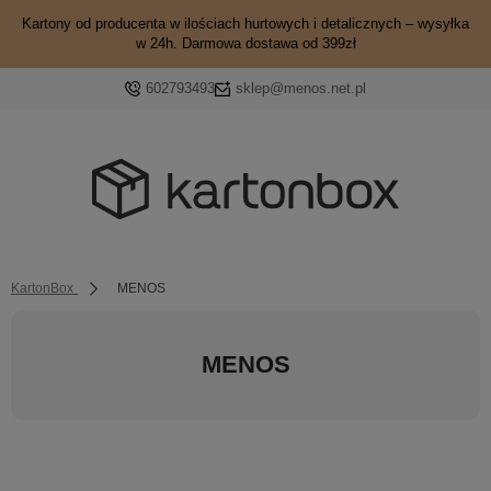
Kartony od producenta w ilościach hurtowych i detalicznych – wysyłka
w 24h. Darmowa dostawa od 399zł
602793493
sklep@menos.net.pl
KartonBox
MENOS
MENOS