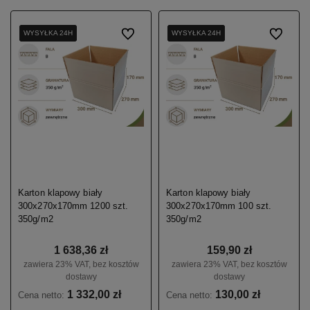
WYSYŁKA 24H
WYSYŁKA 24H
WYSYŁKA 24H
Do ulubionych
WYSYŁKA 24H
WYSYŁKA 24H
WYSYŁKA 24H
Do ulubio
Karton klapowy biały
Karton klapowy biały
300x270x170mm 1200 szt.
300x270x170mm 100 szt.
350g/m2
350g/m2
1 638,36 zł
159,90 zł
zawiera 23% VAT, bez kosztów
zawiera 23% VAT, bez kosztów
dostawy
dostawy
1 332,00 zł
130,00 zł
Cena netto:
Cena netto: