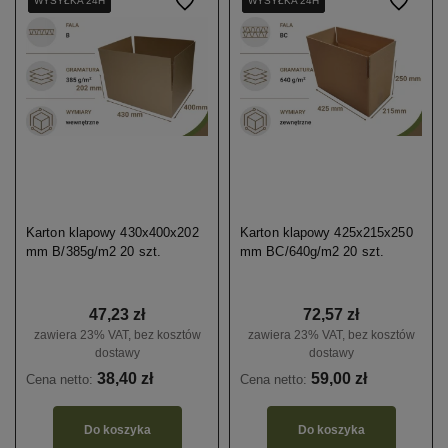
WYSYŁKA 24H
WYSYŁKA 24H
WYSYŁKA 24H
WYSYŁKA 24H
Do ulubionych
WYSYŁKA 24H
WYSYŁKA 24H
WYSYŁKA 24H
WYSYŁKA 24H
Do ulubio
Karton klapowy 430x400x202
Karton klapowy 425x215x250
mm B/385g/m2 20 szt.
mm BC/640g/m2 20 szt.
47,23 zł
72,57 zł
zawiera 23% VAT, bez kosztów
zawiera 23% VAT, bez kosztów
dostawy
dostawy
38,40 zł
59,00 zł
Cena netto:
Cena netto:
Do koszyka
Do koszyka