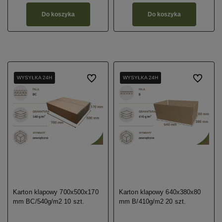
Do koszyka
Do koszyka
WYSYŁKA 24H
WYSYŁKA 24H
Do ulubionych
WYSYŁKA 24H
WYSYŁKA 24H
WYSYŁKA 24H
Do ulubio
Karton klapowy 700x500x170
Karton klapowy 640x380x80
mm BC/540g/m2 10 szt.
mm B/410g/m2 20 szt.