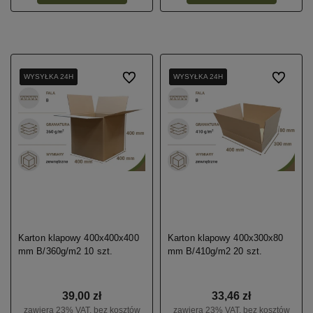
WYSYŁKA 24H
WYSYŁKA 24H
WYSYŁKA 24H
Do ulubionych
WYSYŁKA 24H
WYSYŁKA 24H
WYSYŁKA 24H
Do ulubio
Karton klapowy 400x400x400
Karton klapowy 400x300x80
mm B/360g/m2 10 szt.
mm B/410g/m2 20 szt.
39,00 zł
33,46 zł
zawiera 23% VAT, bez kosztów
zawiera 23% VAT, bez kosztów