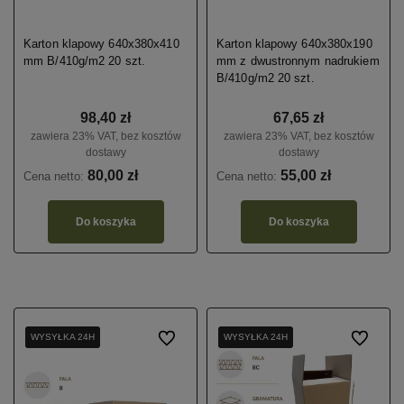
Karton klapowy 640x380x410
Karton klapowy 640x380x190
mm B/410g/m2 20 szt.
mm z dwustronnym nadrukiem
B/410g/m2 20 szt.
98,40 zł
67,65 zł
zawiera 23% VAT, bez kosztów
zawiera 23% VAT, bez kosztów
dostawy
dostawy
80,00 zł
55,00 zł
Cena netto:
Cena netto:
Do koszyka
Do koszyka
WYSYŁKA 24H
WYSYŁKA 24H
WYSYŁKA 24H
Do ulubionych
WYSYŁKA 24H
WYSYŁKA 24H
WYSYŁKA 24H
Do ulubio