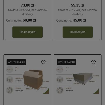
73,80 zł
55,35 zł
zawiera 23% VAT, bez kosztów
zawiera 23% VAT, bez kosztów
dostawy
dostawy
60,00 zł
45,00 zł
Cena netto:
Cena netto:
Do koszyka
Do koszyka
WYSYŁKA 24H
WYSYŁKA 24H
WYSYŁKA 24H
Do ulubionych
WYSYŁKA 24H
WYSYŁKA 24H
WYSYŁKA 24H
Do ulubio