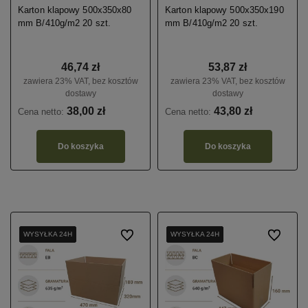
Karton klapowy 500x350x80
Karton klapowy 500x350x190
mm B/410g/m2 20 szt.
mm B/410g/m2 20 szt.
46,74 zł
53,87 zł
zawiera 23% VAT, bez kosztów
zawiera 23% VAT, bez kosztów
dostawy
dostawy
38,00 zł
43,80 zł
Cena netto:
Cena netto:
Do koszyka
Do koszyka
WYSYŁKA 24H
WYSYŁKA 24H
WYSYŁKA 24H
WYSYŁKA 24H
Do ulubionych
WYSYŁKA 24H
WYSYŁKA 24H
WYSYŁKA 24H
WYSYŁKA 24H
Do ulubio