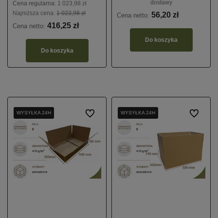
dostawy
Cena regularna:
1 023,98 zł
Najniższa cena:
1 023,98 zł
56,20 zł
Cena netto:
416,25 zł
Cena netto:
Do koszyka
Do koszyka
WYSYŁKA 24H
WYSYŁKA 24H
WYSYŁKA 24H
Do ulubionych
WYSYŁKA 24H
WYSYŁKA 24H
WYSYŁKA 24H
Do ulubio