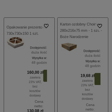
Karton ozdobny Choinka
Do ulubionych
Do ulubio
Opakowanie prezentowe
280x216x75 mm - 1 szt. -
730x730x150 1 szt.
Boże Narodzenie
Dostępność:
Dostępność:
duża ilość
duża ilość
Wysyłka w:
Wysyłka w:
48 godzin
48 godzin
160,00 zł
Do
19,68 zł
Do
zawiera
koszyka
zawiera
koszy
23% VAT,
23% VAT,
bez
bez
kosztów
kosztów
dostawy
dostawy
Cena
Cena
netto:
netto:
130,08 zł