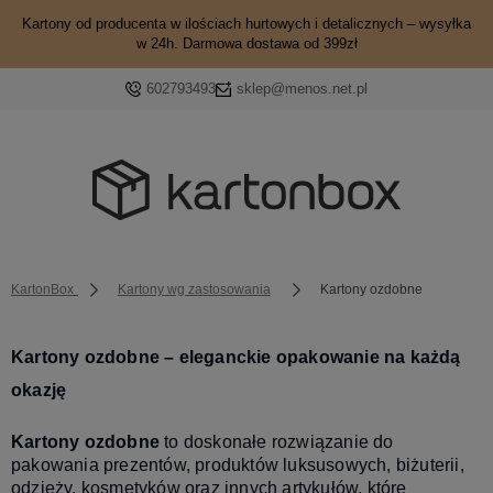
Kartony od producenta w ilościach hurtowych i detalicznych – wysyłka
w 24h. Darmowa dostawa od 399zł
602793493
sklep@menos.net.pl
KartonBox
Kartony wg zastosowania
Kartony ozdobne
Kartony ozdobne – eleganckie opakowanie na każdą
okazję
Kartony ozdobne
to doskonałe rozwiązanie do
pakowania prezentów, produktów luksusowych, biżuterii,
odzieży, kosmetyków oraz innych artykułów, które