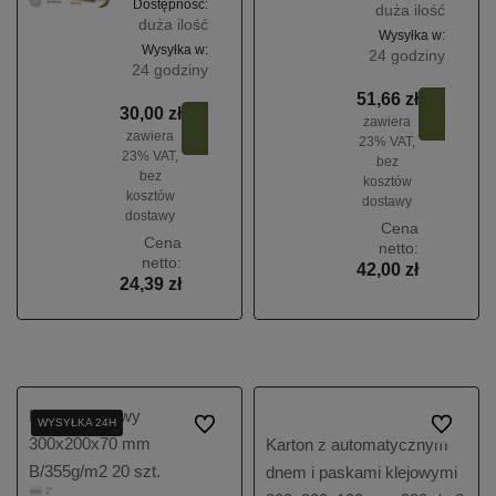
Dostępność:
duża ilość
duża ilość
Wysyłka w:
Wysyłka w:
24 godziny
24 godziny
51,66 zł
Do
30,00 zł
Do
zawiera
koszy
zawiera
koszyka
23% VAT,
23% VAT,
bez
bez
kosztów
kosztów
dostawy
dostawy
Cena
Cena
netto:
netto:
42,00 zł
24,39 zł
Karton klapowy
WYSYŁKA 24H
WYSYŁKA 24H
WYSYŁKA 24H
Do ulubionych
Do ulubio
300x200x70 mm
Karton z automatycznym
B/355g/m2 20 szt.
dnem i paskami klejowymi