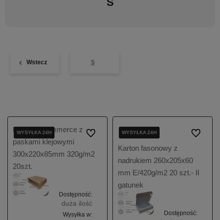
S
Wstecz
S
Karton e-commerce z
WYSYŁKA 24H
WYSYŁKA 24H
WYSYŁKA 24H
Do ulubionych
WYSYŁKA 24H
WYSYŁKA 24H
WYSYŁKA 24H
Do ulubio
paskami klejowymi
Karton fasonowy z
300x220x85mm 320g/m2
nadrukiem 260x205x60
20szt.
mm E/420g/m2 20 szt.- II
gatunek
Dostępność:
duża ilość
Dostępność:
Wysyłka w: