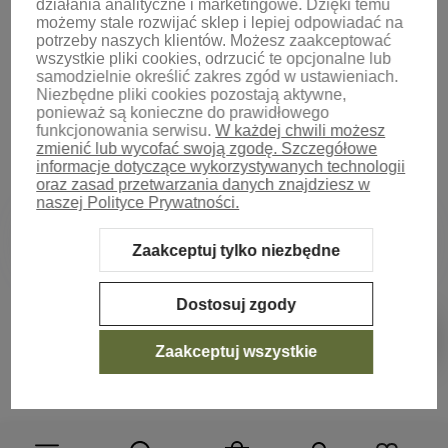
działania analityczne i marketingowe. Dzięki temu
możemy stale rozwijać sklep i lepiej odpowiadać na
potrzeby naszych klientów.
Możesz zaakceptować
wszystkie pliki cookies, odrzucić te opcjonalne lub
samodzielnie określić zakres zgód w ustawieniach.
Niezbędne pliki cookies pozostają aktywne,
ponieważ są konieczne do prawidłowego
funkcjonowania serwisu.
W każdej chwili możesz
zmienić lub wycofać swoją zgodę. Szczegółowe
informacje dotyczące wykorzystywanych technologii
oraz zasad przetwarzania danych znajdziesz w
naszej Polityce Prywatności.
Zaakceptuj tylko niezbędne
Sklep internetowy Shoper.pl
Szablon Shoper Modern 3.0™
od
GrowCommerce
Dostosuj zgody
Pokaż filtry
Zaakceptuj wszystkie