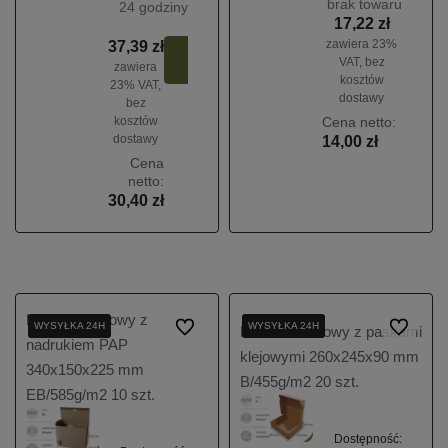
brak towaru
24 godziny
17,22 zł
zawiera 23%
37,39 zł
Do
VAT, bez
zawiera
koszyka
kosztów
23% VAT,
dostawy
bez
kosztów
Cena netto:
dostawy
14,00 zł
Cena
netto:
30,40 zł
Karton fasonowy z
WYSYŁKA 24H
WYSYŁKA 24H
WYSYŁKA 24H
Do ulubionych
WYSYŁKA 24H
WYSYŁKA 24H
WYSYŁKA 24H
Do ulubio
Karton fasonowy z paskami
nadrukiem PAP
klejowymi 260x245x90 mm
340x150x225 mm
B/455g/m2 20 szt.
EB/585g/m2 10 szt.
Dostępność: