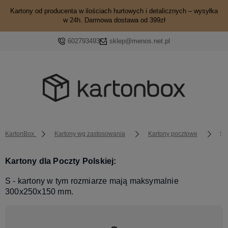
Kartony od producenta w ilościach hurtowych i detalicznych – wysyłka
w 24h. Darmowa dostawa od 399zł
602793493
sklep@menos.net.pl
KartonBox
Kartony wg zastosowania
Kartony pocztowe
S
Kartony dla Poczty Polskiej:
S - kartony w tym rozmiarze mają maksymalnie
300x250x150 mm.