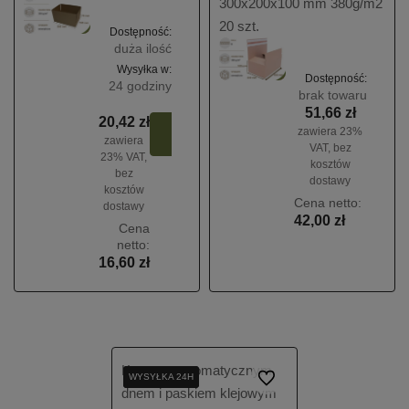
300x200x100 mm 380g/m2
20 szt.
Dostępność:
duża ilość
Wysyłka w:
Dostępność:
24 godziny
brak towaru
51,66 zł
20,42 zł
Do
zawiera 23%
zawiera
koszyka
VAT, bez
23% VAT,
kosztów
bez
dostawy
kosztów
Cena netto:
dostawy
42,00 zł
Cena
netto:
16,60 zł
Karton z automatycznym
WYSYŁKA 24H
WYSYŁKA 24H
WYSYŁKA 24H
Do ulubionych
dnem i paskiem klejowym