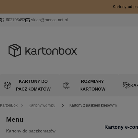
Kartony od pr
602793493
sklep@menos.net.pl
KARTONY DO
ROZMIARY
KA
PACZKOMATÓW
KARTONÓW
KartonBox
Kartony wg typu
Kartony z paskiem klejowym
Menu
Kartony e-co
Kartony do paczkomatów