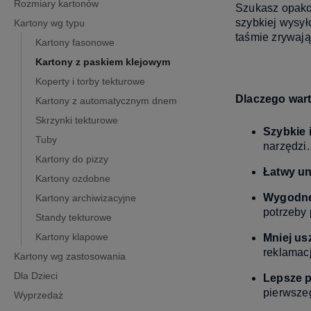
Rozmiary kartonów
Szukasz opako
szybkiej wysy
Kartony wg typu
taśmie zrywają
Kartony fasonowe
Kartony z paskiem klejowym
Koperty i torby tekturowe
Dlaczego war
Kartony z automatycznym dnem
Skrzynki tekturowe
Szybkie 
Tuby
narzędzi.
Kartony do pizzy
Łatwy u
Kartony ozdobne
Wygodne
Kartony archiwizacyjne
potrzeby
Standy tekturowe
Kartony klapowe
Mniej us
reklamacj
Kartony wg zastosowania
Dla Dzieci
Lepsze p
pierwsze
Wyprzedaż