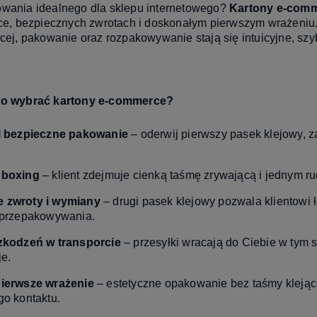
wania idealnego dla sklepu internetowego?
Kartony e-com
łce, bezpiecznych zwrotach i doskonałym pierwszym wrażeni
cej, pakowanie oraz rozpakowywanie stają się intuicyjne, szybk
to wybrać kartony e-commerce?
i bezpieczne pakowanie
– oderwij pierwszy pasek klejowy, z
nboxing
– klient zdejmuje cienką taśmę zrywającą i jednym ru
 zwroty i wymiany
– drugi pasek klejowy pozwala klientowi 
 przepakowywania.
zkodzeń w transporcie
– przesyłki wracają do Ciebie w tym s
e.
ierwsze wrażenie
– estetyczne opakowanie bez taśmy klejące
go kontaktu.