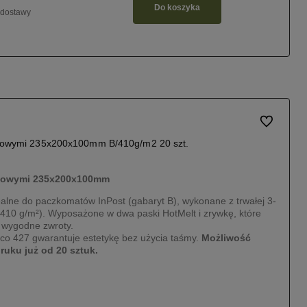
Do koszyka
 dostawy
Do ulubiony
ejowymi 235x200x100mm B/410g/m2 20 szt.
ejowymi 235x200x100mm
alne do paczkomatów InPost (gabaryt B), wykonane z trwałej 3-
B, 410 g/m²). Wyposażone w dwa paski HotMelt i zrywkę, które
 wygodne zwroty.
fco 427 gwarantuje estetykę bez użycia taśmy.
Możliwość
uku już od 20 sztuk.