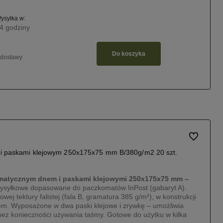
ysyłka w:
4 godziny
Do koszyka
 dostawy
Do ulubiony
i paskami klejowym 250x175x75 mm B/380g/m2 20 szt.
matycznym dnem i paskami klejowymi 250x175x75 mm –
wysyłkowe dopasowane do paczkomatów InPost (gabaryt A).
j tektury falistej (fala B, gramatura 385 g/m²), w konstrukcji
. Wyposażone w dwa paski klejowe i zrywkę – umożliwia
 bez konieczności używania taśmy. Gotowe do użytku w kilka