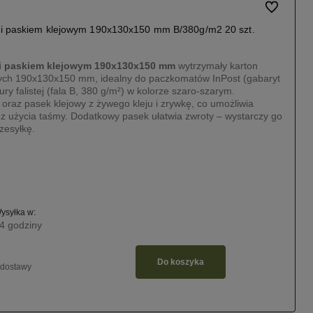
Do ulubiony
i paskiem klejowym 190x130x150 mm B/380g/m2 20 szt.
 i paskiem klejowym 190x130x150 mm
wytrzymały karton
ych 190x130x150 mm, idealny do paczkomatów InPost (gabaryt
y falistej (fala B, 380 g/m²) w kolorze szaro-szarym.
az pasek klejowy z żywego kleju i zrywkę, co umożliwia
ez użycia taśmy. Dodatkowy pasek ułatwia zwroty – wystarczy go
zesyłkę.
ysyłka w:
4 godziny
Do koszyka
 dostawy