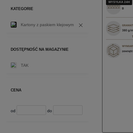
WYSYŁKA 24H
WYSYŁKA 24H
WYSYŁKA 24H
KATEGORIE
Kartony z paskiem klejowym
DOSTĘPNOŚĆ NA MAGAZYNIE
TAK
CENA
od
do