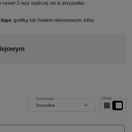
 nawet 3 razy szybciej niż w przypadku
 logo
, grafiką lub hasłem reklamowym, który
klejowym
tępna od
 na
Układ