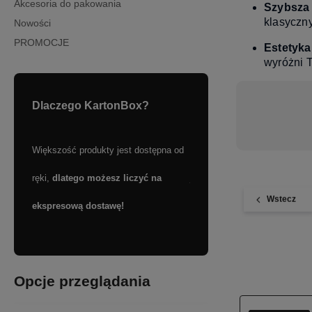
Akcesoria do pakowania
Szybsza
klasyczn
Nowości
PROMOCJE
Estetyka
wyróżni T
Dlaczego KartonBox?
Większość produkty jest dostępna od
Skorzystaj z darmowej dos
ręki,
dlatego możesz liczyć na
już od
399 zł!
Wstecz
 kraju.
ekspresową dostawę!
Opcje przeglądania