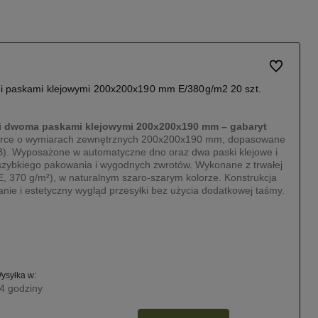
Do ulubiony
i paskami klejowymi 200x200x190 mm E/380g/m2 20 szt.
i dwoma paskami klejowymi 200x200x190 mm – gabaryt
erce o wymiarach zewnętrznych 200x200x190 mm, dopasowane
B). Wyposażone w automatyczne dno oraz dwa paski klejowe i
 szybkiego pakowania i wygodnych zwrotów. Wykonane z trwałej
a E, 370 g/m²), w naturalnym szaro-szarym kolorze. Konstrukcja
nie i estetyczny wygląd przesyłki bez użycia dodatkowej taśmy.
ysyłka w:
4 godziny