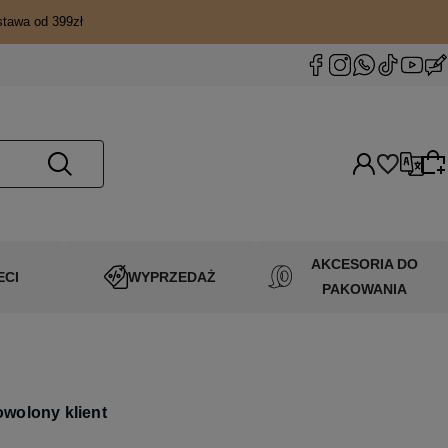
stawa od 399zł
Wybierz język
AKCESORIA DO
ECI
WYPRZEDAŻ
PAKOWANIA
Wybierz coś dla siebie z naszej aktualnej oferty
lub zaloguj się, aby przywrócić dodane produkty
Wybierz walutę
do listy z poprzedniej sesji.
wolony klient