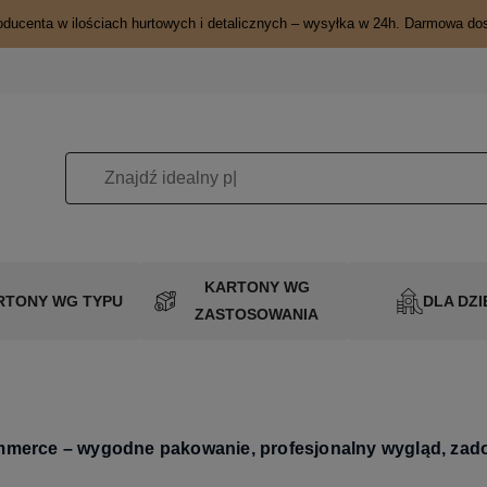
oducenta w ilościach hurtowych i detalicznych – wysyłka w 24h. Darmowa do
KARTONY WG
RTONY WG TYPU
DLA DZI
ZASTOSOWANIA
mmerce – wygodne pakowanie, profesjonalny wygląd, zado