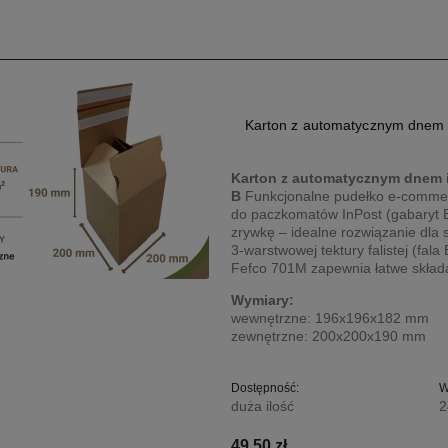
Karton z automatycznym dnem 
Karton z automatycznym dnem 
B
Funkcjonalne pudełko e-comm
do paczkomatów InPost (gabaryt 
zrywkę – idealne rozwiązanie dla
3-warstwowej tektury falistej (fal
Fefco 701M zapewnia łatwe składa
Wymiary:
wewnętrzne: 196x196x182 mm
zewnętrzne: 200x200x190 mm
Dostępność:
W
duża ilość
2
49,50 zł