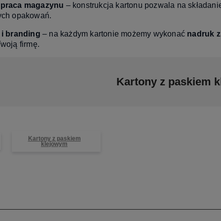
 praca magazynu
– konstrukcja kartonu pozwala na składanie
ych opakowań.
 i branding
– na każdym kartonie możemy wykonać
nadruk z
woją firmę.
Kartony z paskiem 
tawy
Wybierając nasze kartony,
Większość produkty jest dos
wspierasz polską firmę
ręki,
dlatego możesz liczyć
Kartony z paskiem
klejowym
i zapewniasz miejsca pracy w kraju.
ekspresową dostawę!