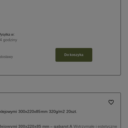
ysyłka w:
4 godziny
Do koszyka
 dostawy
Do ulubiony
 klejowymi 300x220x85mm 320g/m2 20szt.
klejowymi 300x220x85 mm – gabaryt A
Wytrzymałe i estetyczne