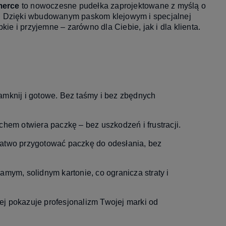
merce
to nowoczesne pudełka zaprojektowane z myślą o
u. Dzięki wbudowanym paskom klejowym i specjalnej
ie i przyjemne – zarówno dla Ciebie, jak i dla klienta.
amknij i gotowe. Bez taśmy i bez zbędnych
chem otwiera paczkę – bez uszkodzeń i frustracji.
łatwo przygotować paczkę do odesłania, bez
amym, solidnym kartonie, co ogranicza straty i
j pokazuje profesjonalizm Twojej marki od